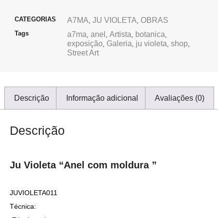
CATEGORIAS
A7MA
JU VIOLETA
OBRAS
,
,
Tags
a7ma
anel
Artista
botanica
,
,
,
,
exposição
Galeria
ju violeta
shop
,
,
,
,
Street Art
Descrição
Informação adicional
Avaliações (0)
Descrição
Ju Violeta “Anel com moldura ”
JUVIOLETA011
Técnica: