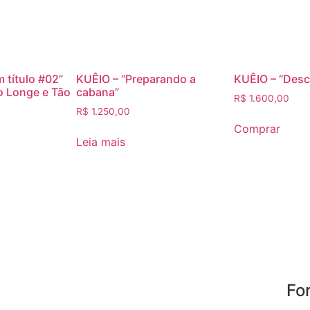
m título #02”
KUÊIO – “Preparando a
KUÊIO – “Desc
o Longe e Tão
cabana”
R$
1.600,00
R$
1.250,00
Comprar
Leia mais
Fo