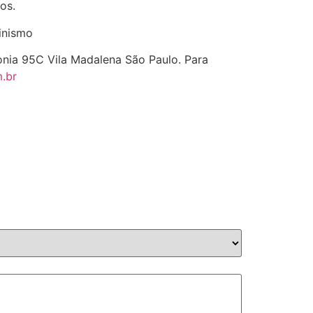
dos.
inismo
onia 95C Vila Madalena São Paulo. Para
.br