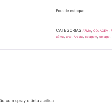
Fora de estoque
CATEGORIAS
,
,
A7MA
COLAGEM
,
,
,
,
,
a7ma
arte
Artista
colagem
collage
o com spray e tinta acrílica