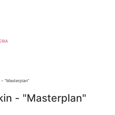
ERIA
 – “Masterplan”
kin - "Masterplan"