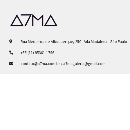
Rua Medeiros de Albuquerque, 250 - Vila Madalena - São Paulo 
+55 (11) 95301-1796
contato@a7ma.com.br / a7magaleria@gmail.com
Follow Us