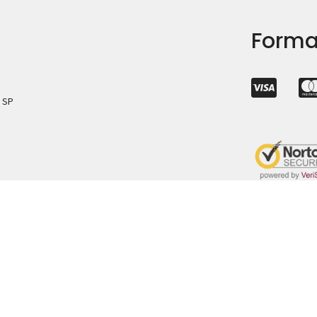
Forma
– SP
Loja
News