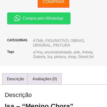
COMPRAR
Compra pelo WhatsApp
CATEGORIAS
A7MA
FIGURATIVO
OBRAS
,
,
,
ORIGINAL
PINTURA
,
Tags
a7ma
ancenstralidade
arte
Artista
,
,
,
,
Galeria
Isa
pintura
shop
Street Art
,
,
,
,
Descrição
Avaliações (0)
Descrição
Isa – “Menino Chora”