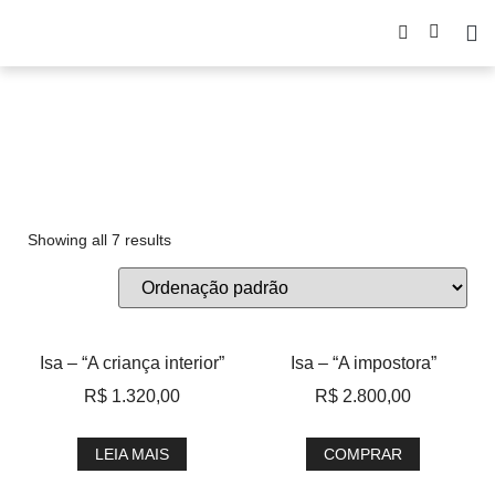
ancenstralidade
Showing all 7 results
Isa – “A criança interior”
Isa – “A impostora”
R$
1.320,00
R$
2.800,00
LEIA MAIS
COMPRAR