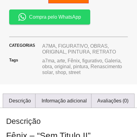
Compra pelo WhatsApp
CATEGORIAS
A7MA
FIGURATIVO
OBRAS
,
,
,
ORIGINAL
PINTURA
RETRATO
,
,
Tags
a7ma
arte
Fênix
figurativo
Galeria
,
,
,
,
,
obra
original
pintura
Renascimento
,
,
,
solar
shop
street
,
,
Descrição
Informação adicional
Avaliações (0)
Descrição
Fênix – “Sem Titulo II”