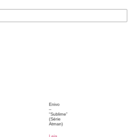
Enivo
–
“Sublime”
(Série
Atman)
Leia