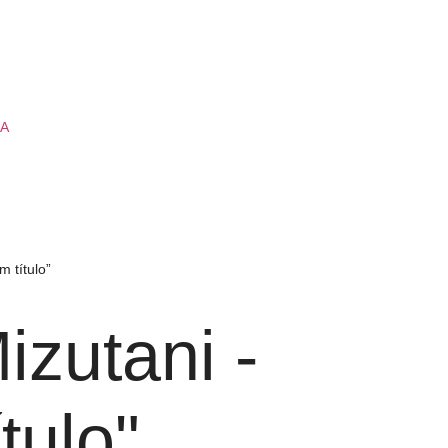
IA
m título”
izutani -
tulo"