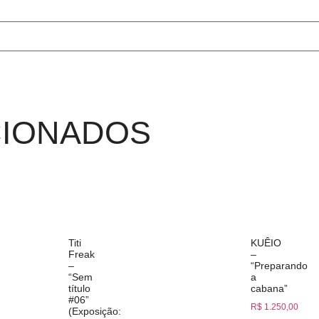
CIONADOS
Titi
KUÊIO
Freak
–
–
“Preparando
“Sem
a
título
cabana”
#06”
R$
1.250,00
(Exposição: