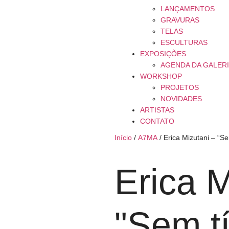
LANÇAMENTOS
GRAVURAS
TELAS
ESCULTURAS
EXPOSIÇÕES
AGENDA DA GALER
WORKSHOP
PROJETOS
NOVIDADES
ARTISTAS
CONTATO
Início
/
A7MA
/ Erica Mizutani – “Se
Erica M
"Sem tí