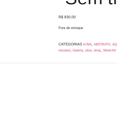
R$
830,00
Fora de estoque
CATEGORIAS
,
,
A7MA
ABSTRATO
AQ
,
,
,
,
mizutani
Galeria
obra
shop
Street Art