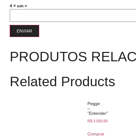
4 × um =
PRODUTOS RELA
Related Products
Pegge
–
“Entender”
R$
3.500,00
Comprar