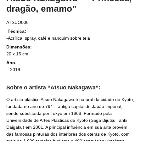
dragão, emamo”
ATSUO006
Técnica:
-Acrílica, spray, café e nanquim sobre tela
Dimensões:
20 x 15 cm
Ano:
– 2019
Sobre o artista “Atsuo Nakagawa”:
O artista plástico Atsuo Nakagawa é natural da cidade de Kyoto,
fundada no ano de 794 – antiga capital do Japão imperial,
sendo substituída por Tokyo em 1868. Formado pela
Universidade de Artes Plásticas de Kyoto (Saga Bijutsu Tanki
Daigaku) em 2001. A principal influência em sua arte provém
das famosas pinturas dos interiores dos oteras de Kyoto, com
mais de 1.600 templos budistas e 400 santuários xintoístas.