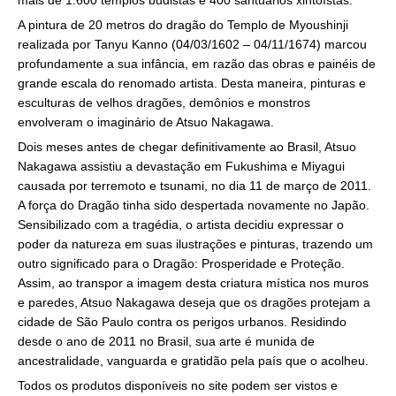
A pintura de 20 metros do dragão do Templo de Myoushinji
realizada por Tanyu Kanno (04/03/1602 – 04/11/1674) marcou
profundamente a sua infância, em razão das obras e painéis de
grande escala do renomado artista. Desta maneira, pinturas e
esculturas de velhos dragões, demônios e monstros
envolveram o imaginário de Atsuo Nakagawa.
Dois meses antes de chegar definitivamente ao Brasil, Atsuo
Nakagawa assistiu a devastação em Fukushima e Miyagui
causada por terremoto e tsunami, no dia 11 de março de 2011.
A força do Dragão tinha sido despertada novamente no Japão.
Sensibilizado com a tragédia, o artista decidiu expressar o
poder da natureza em suas ilustrações e pinturas, trazendo um
outro significado para o Dragão: Prosperidade e Proteção.
Assim, ao transpor a imagem desta criatura mística nos muros
e paredes, Atsuo Nakagawa deseja que os dragões protejam a
cidade de São Paulo contra os perigos urbanos. Residindo
desde o ano de 2011 no Brasil, sua arte é munida de
ancestralidade, vanguarda e gratidão pela país que o acolheu.
Todos os produtos disponíveis no site podem ser vistos e