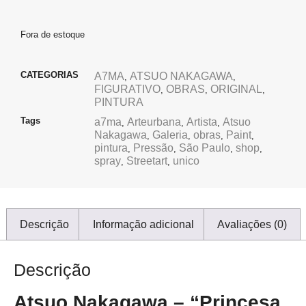
Fora de estoque
CATEGORIAS
A7MA
ATSUO NAKAGAWA
,
,
FIGURATIVO
OBRAS
ORIGINAL
,
,
,
PINTURA
Tags
a7ma
Arteurbana
Artista
Atsuo
,
,
,
Nakagawa
Galeria
obras
Paint
,
,
,
,
pintura
Pressão
São Paulo
shop
,
,
,
,
spray
Streetart
unico
,
,
Descrição
Informação adicional
Avaliações (0)
Descrição
Atsuo Nakagawa – “Princesa,