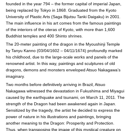
founded in the year 794 – the former capital of imperial Japan,
being replaced by Tokyo in 1868. Graduated from the Kyoto
University of Plastic Arts (Saga Bijutsu Tanki Daigaku) ​​in 2001.
The main influence in his art comes from the famous paintings
of the interiors of the oteras of Kyoto, with more than 1,600
Buddhist temples and 400 Shinto shrines.
The 20-meter painting of the dragon in the Myoushinji Temple
by Tanyu Kanno (03/04/1602 – 04/11/1674) profoundly marked
his childhood, due to the large-scale works and panels of the
renowned artist. In this way, paintings and sculptures of old
dragons, demons and monsters enveloped Atsuo Nakagawa’s
imaginary.
Two months before definitively arriving in Brazil, Atsuo
Nakagawa witnessed the devastation in Fukushima and Miyagui
caused by the earthquake and tsunami, on March 11, 2011. The
strength of the Dragon had been awakened again in Japan.
Sensitized by the tragedy, the artist he decided to express the
power of nature in his illustrations and paintings, bringing
another meaning to the Dragon: Prosperity and Protection.
Thus, when transposing the image of this mystical creature on