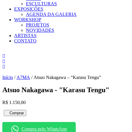
ESCULTURAS
EXPOSIÇÕES
AGENDA DA GALERIA
WORKSHOP
PROJETOS
NOVIDADES
ARTISTAS
CONTATO
Início
/
A7MA
/ Atsuo Nakagawa – “Karasu Tengu”
Atsuo Nakagawa - "Karasu Tengu"
R$
1.150,00
Atsuo
Comprar
Nakagawa
-
"Karasu
Compra pelo WhatsApp