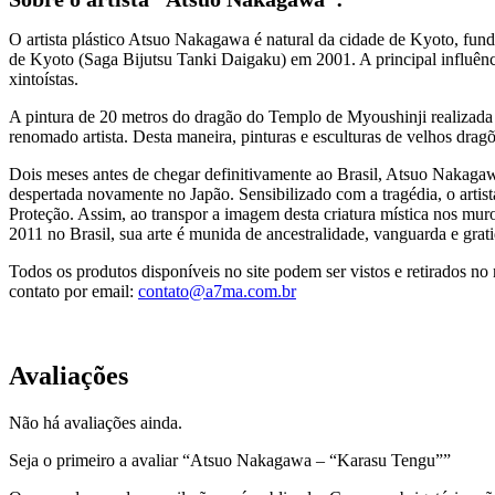
O artista plástico Atsuo Nakagawa é natural da cidade de Kyoto, fund
de Kyoto (Saga Bijutsu Tanki Daigaku) em 2001. A principal influênci
xintoístas.
A pintura de 20 metros do dragão do Templo de Myoushinji realizada
renomado artista. Desta maneira, pinturas e esculturas de velhos dr
Dois meses antes de chegar definitivamente ao Brasil, Atsuo Nakagaw
despertada novamente no Japão. Sensibilizado com a tragédia, o artist
Proteção. Assim, ao transpor a imagem desta criatura mística nos mu
2011 no Brasil, sua arte é munida de ancestralidade, vanguarda e grat
Todos os produtos disponíveis no site podem ser vistos e retirados 
contato por email:
contato@a7ma.com.br
Avaliações
Não há avaliações ainda.
Seja o primeiro a avaliar “Atsuo Nakagawa – “Karasu Tengu””