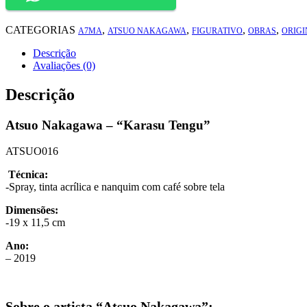
Tengu"
quantidade
CATEGORIAS
,
,
,
,
A7MA
ATSUO NAKAGAWA
FIGURATIVO
OBRAS
ORIGI
Descrição
Avaliações (0)
Descrição
Atsuo Nakagawa – “Karasu Tengu”
ATSUO016
Técnica:
-Spray, tinta acrílica e nanquim com café sobre tela
Dimensões:
-19 x 11,5 cm
Ano:
– 2019
Sobre o artista “Atsuo Nakagawa”: