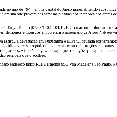
ada no ano de 794 – antiga capital do Japão imperial, sendo substituí
a em sua arte provém das famosas pinturas dos interiores dos oteras d
 por Tanyu Kanno (04/03/1602 – 04/11/1674) marcou profundamente a su
agões, demônios e monstros envolveram o imaginário de Atsuo Nakagawa
a assistiu a devastação em Fukushima e Miyagui causada por terremoto
a decidiu expressar o poder da natureza em suas ilustrações e pinturas,
ros e paredes, Atsuo Nakagawa deseja que os dragões protejam a cidade
idão pela país que o acolheu.
no nosso endereço físico Rua Harmonia 95C Vila Madalena São Paulo. P