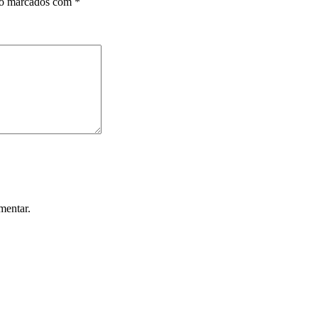
ão marcados com
*
mentar.