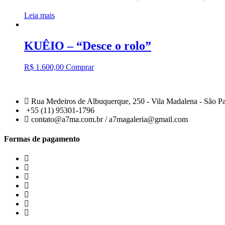
Leia mais
KUÊIO – “Desce o rolo”
R$
1.600,00
Comprar
Rua Medeiros de Albuquerque, 250 - Vila Madalena - São P
+55 (11) 95301-1796
contato@a7ma.com.br / a7magaleria@gmail.com
Formas de pagamento