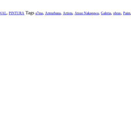
,
Tags
,
,
,
,
,
,
NAL
PINTURA
a7ma
Arteurbana
Artista
Atsuo Nakagawa
Galeria
obras
Paint