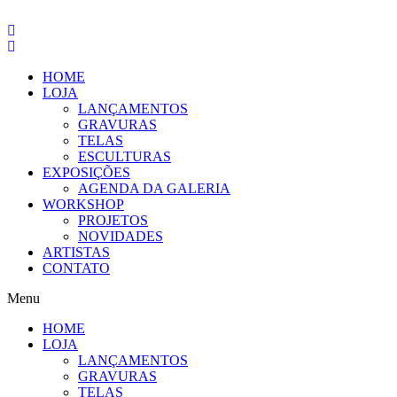
Pular
para
o
conteúdo
HOME
LOJA
LANÇAMENTOS
GRAVURAS
TELAS
ESCULTURAS
EXPOSIÇÕES
AGENDA DA GALERIA
WORKSHOP
PROJETOS
NOVIDADES
ARTISTAS
CONTATO
Menu
HOME
LOJA
LANÇAMENTOS
GRAVURAS
TELAS