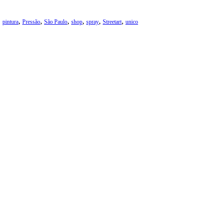
,
,
,
,
,
,
,
pintura
Pressão
São Paulo
shop
spray
Streetart
unico