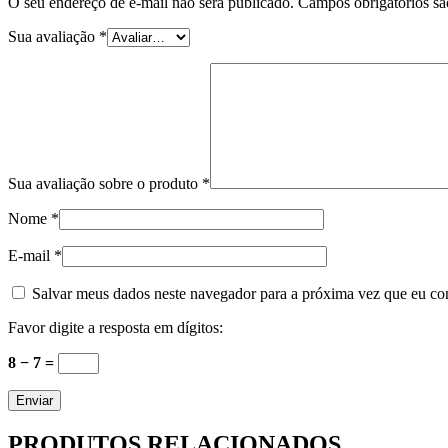
O seu endereço de e-mail não será publicado.
Campos obrigatórios s
Sua avaliação
*
Sua avaliação sobre o produto
*
Nome
*
E-mail
*
Salvar meus dados neste navegador para a próxima vez que eu co
Favor digite a resposta em dígitos:
8 − 7 =
PRODUTOS RELACIONADOS