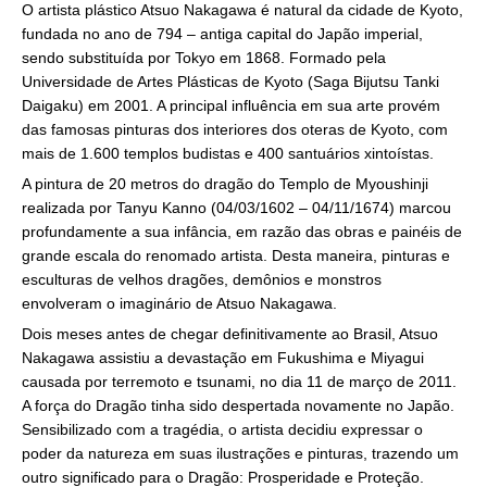
O artista plástico Atsuo Nakagawa é natural da cidade de Kyoto,
fundada no ano de 794 – antiga capital do Japão imperial,
sendo substituída por Tokyo em 1868. Formado pela
Universidade de Artes Plásticas de Kyoto (Saga Bijutsu Tanki
Daigaku) em 2001. A principal influência em sua arte provém
das famosas pinturas dos interiores dos oteras de Kyoto, com
mais de 1.600 templos budistas e 400 santuários xintoístas.
A pintura de 20 metros do dragão do Templo de Myoushinji
realizada por Tanyu Kanno (04/03/1602 – 04/11/1674) marcou
profundamente a sua infância, em razão das obras e painéis de
grande escala do renomado artista. Desta maneira, pinturas e
esculturas de velhos dragões, demônios e monstros
envolveram o imaginário de Atsuo Nakagawa.
Dois meses antes de chegar definitivamente ao Brasil, Atsuo
Nakagawa assistiu a devastação em Fukushima e Miyagui
causada por terremoto e tsunami, no dia 11 de março de 2011.
A força do Dragão tinha sido despertada novamente no Japão.
Sensibilizado com a tragédia, o artista decidiu expressar o
poder da natureza em suas ilustrações e pinturas, trazendo um
outro significado para o Dragão: Prosperidade e Proteção.