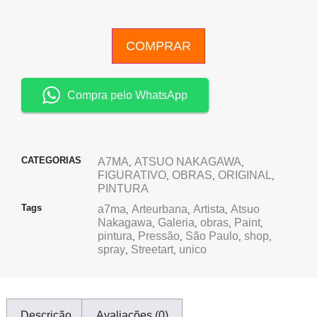
COMPRAR
Compra pelo WhatsApp
CATEGORIAS
A7MA
ATSUO NAKAGAWA
,
,
FIGURATIVO
OBRAS
ORIGINAL
,
,
,
PINTURA
Tags
a7ma
Arteurbana
Artista
Atsuo
,
,
,
Nakagawa
Galeria
obras
Paint
,
,
,
,
pintura
Pressão
São Paulo
shop
,
,
,
,
spray
Streetart
unico
,
,
Descrição
Avaliações (0)