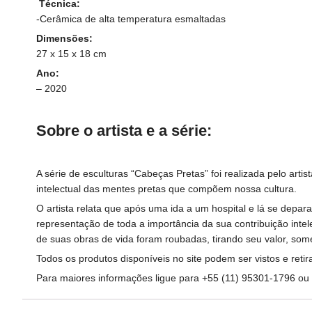
Técnica:
-Cerâmica de alta temperatura esmaltadas
Dimensões:
27 x 15 x 18 cm
Ano:
– 2020
Sobre
o artista e
a série:
A série de esculturas “Cabeças Pretas” foi realizada pelo artis
intelectual das mentes pretas que compõem nossa cultura.
O artista relata que após uma ida a um hospital e lá se de
representação de toda a importância da sua contribuição int
de suas obras de vida foram roubadas, tirando seu valor, some
Todos os produtos disponíveis no site podem ser vistos e re
Para maiores informações ligue para +55 (11) 95301-1796 ou 