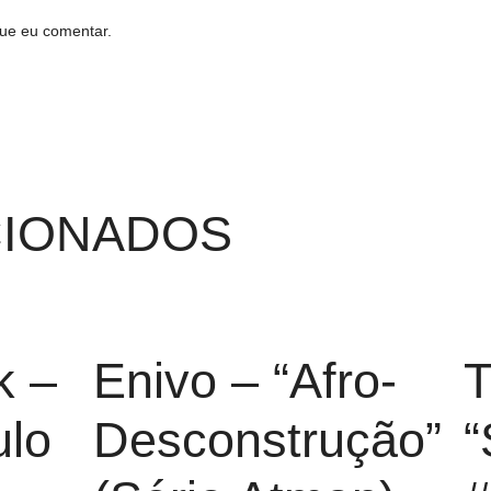
ue eu comentar.
CIONADOS
k –
Enivo – “Afro-
T
ulo
Desconstrução”
“