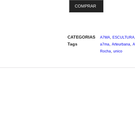
COMPRAR
Compra pelo WhatsApp
CATEGORIAS
,
A7MA
ESCULTURA
Tags
,
,
a7ma
Arteurbana
A
,
Rocha
unico