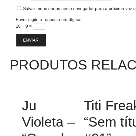
Salvar meus dados neste navegador para a próxima vez q
Favor digite a resposta em dígitos:
10 − 9 =
PRODUTOS RELA
Ju
Titi Frea
Violeta –
“Sem tít