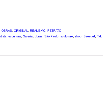
,
,
,
,
OBRAS
ORIGINAL
REALISMO
RETRATO
,
,
,
,
,
,
,
,
rtista
escultura
Galeria
obras
São Paulo
sculpture
shop
Streetart
Tatu