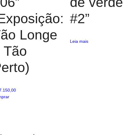
06”
de verde
Exposição:
#2”
ão Longe
Leia mais
 Tão
erto)
7.150,00
prar