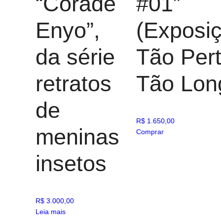
“Corade
#01”
Enyo”,
(Exposi
da série
Tão Pert
retratos
Tão Lon
de
R$
1.650,00
meninas
Comprar
insetos
R$
3.000,00
Leia mais