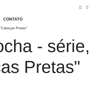
CONTATO
 “Cabeças Pretas”
cha - série,
as Pretas"