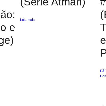
(Série Atman)
#
ção:
(
Leia mais
o e
T
ge)
e
P
R$
Com