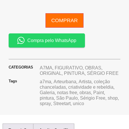
COMPRAR
Compra pelo WhatsApp
CATEGORIAS
A7MA
FIGURATIVO
OBRAS
,
,
,
ORIGINAL
PINTURA
SÉRGIO FREE
,
,
Tags
a7ma
Arteurbana
Artista
coleção
,
,
,
chanceladas
criatividade e rebeldia
,
,
Galeria
notas free
obras
Paint
,
,
,
,
pintura
São Paulo
Sérigio Free
shop
,
,
,
,
spray
Streetart
unico
,
,