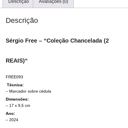
Descrição
Avaliações (0)
Descrição
Sérgio Free – “
Coleção Chancelada (2
REAIS)
“
FREE093
Técnica:
–
Marcador sobre cédula
Dimensões:
– 17
x 9,5 cm
Ano:
– 2024