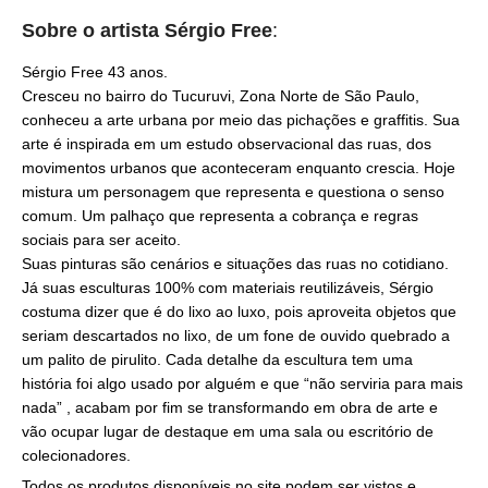
Sobre o artista
Sérgio Free
:
Sérgio Free 43 anos.
Cresceu no bairro do Tucuruvi, Zona Norte de São Paulo,
conheceu a arte urbana por meio das pichações e graffitis. Sua
arte é inspirada em um estudo observacional das ruas, dos
movimentos urbanos que aconteceram enquanto crescia. Hoje
mistura um personagem que representa e questiona o senso
comum. Um palhaço que representa a cobrança e regras
sociais para ser aceito.
Suas pinturas são cenários e situações das ruas no cotidiano.
Já suas esculturas 100% com materiais reutilizáveis, Sérgio
costuma dizer que é do lixo ao luxo, pois aproveita objetos que
seriam descartados no lixo, de um fone de ouvido quebrado a
um palito de pirulito. Cada detalhe da escultura tem uma
história foi algo usado por alguém e que “não serviria para mais
nada” , acabam por fim se transformando em obra de arte e
vão ocupar lugar de destaque em uma sala ou escritório de
colecionadores.
Todos os produtos disponíveis no site podem ser vistos e