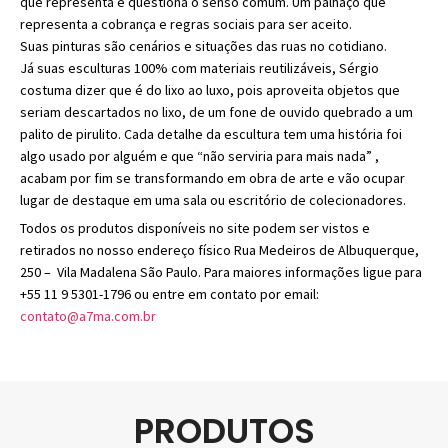
que representa e questiona o senso comum. Um palhaço que
representa a cobrança e regras sociais para ser aceito.
Suas pinturas são cenários e situações das ruas no cotidiano.
Já suas esculturas 100% com materiais reutilizáveis, Sérgio
costuma dizer que é do lixo ao luxo, pois aproveita objetos que
seriam descartados no lixo, de um fone de ouvido quebrado a um
palito de pirulito. Cada detalhe da escultura tem uma história foi
algo usado por alguém e que “não serviria para mais nada” ,
acabam por fim se transformando em obra de arte e vão ocupar
lugar de destaque em uma sala ou escritório de colecionadores.
Todos os produtos disponíveis no site podem ser vistos e
retirados no nosso endereço físico Rua Medeiros de Albuquerque,
250 – Vila Madalena São Paulo. Para maiores informações ligue para
+55 11 9 5301-1796 ou entre em contato por email:
contato@a7ma.com.br
PRODUTOS