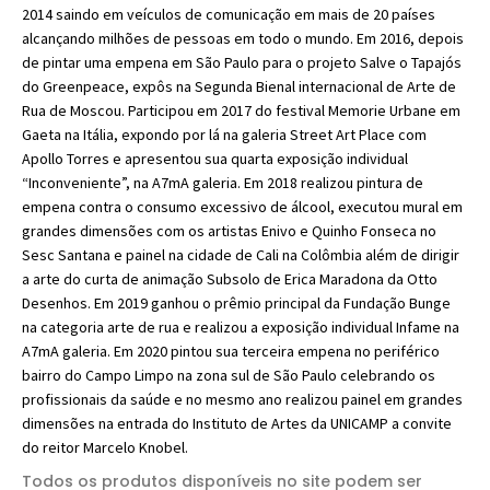
2014 saindo em veículos de comunicação em mais de 20 países
alcançando milhões de pessoas em todo o mundo. Em 2016, depois
de pintar uma empena em São Paulo para o projeto Salve o Tapajós
do Greenpeace, expôs na Segunda Bienal internacional de Arte de
Rua de Moscou. Participou em 2017 do festival Memorie Urbane em
Gaeta na Itália, expondo por lá na galeria Street Art Place com
Apollo Torres e apresentou sua quarta exposição individual
“Inconveniente”, na A7mA galeria. Em 2018 realizou pintura de
empena contra o consumo excessivo de álcool, executou mural em
grandes dimensões com os artistas Enivo e Quinho Fonseca no
Sesc Santana e painel na cidade de Cali na Colômbia além de dirigir
a arte do curta de animação Subsolo de Erica Maradona da Otto
Desenhos. Em 2019 ganhou o prêmio principal da Fundação Bunge
na categoria arte de rua e realizou a exposição individual Infame na
A7mA galeria. Em 2020 pintou sua terceira empena no periférico
bairro do Campo Limpo na zona sul de São Paulo celebrando os
profissionais da saúde e no mesmo ano realizou painel em grandes
dimensões na entrada do Instituto de Artes da UNICAMP a convite
do reitor Marcelo Knobel.
Todos os produtos disponíveis no site podem ser