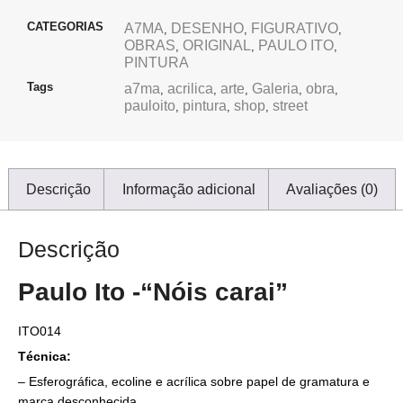
CATEGORIAS
A7MA
DESENHO
FIGURATIVO
,
,
,
OBRAS
ORIGINAL
PAULO ITO
,
,
,
PINTURA
Tags
a7ma
acrilica
arte
Galeria
obra
,
,
,
,
,
pauloito
pintura
shop
street
,
,
,
Descrição
Informação adicional
Avaliações (0)
Descrição
Paulo Ito -“Nóis carai”
ITO014
Técnica:
– Esferográfica, ecoline e acrílica sobre papel de gramatura e
marca desconhecida