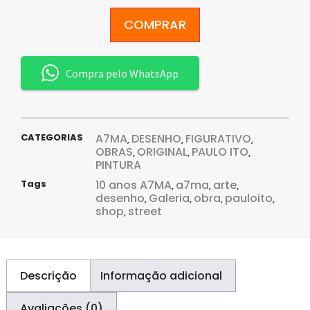
COMPRAR
Compra pelo WhatsApp
CATEGORIAS
A7MA
DESENHO
FIGURATIVO
,
,
,
OBRAS
ORIGINAL
PAULO ITO
,
,
,
PINTURA
Tags
10 anos A7MA
a7ma
arte
,
,
,
desenho
Galeria
obra
pauloito
,
,
,
,
shop
street
,
Descrição
Informação adicional
Avaliações (0)