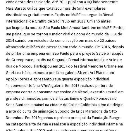
zona oeste dessa cidade. Até 2011 publicou a HQ independente
Mais Barato Grátis que totalizou mais de 5mil exemplares
distribuídos gratuitamente. Expôs no MuBE na segunda Bienal
Internacional de Graffiti de São Paulo em 2013. Um ano antes
participou da mostra São Paulo Mon Amour também no MuBE. Pintou
um painel que se tornou o maior viral da copa do mundo da FIFA de
2014 saindo em veículos de comunicação em mais de 20 países
alcançando milhões de pessoas em todo o mundo. Em 2016, depois
de pintar uma empena em São Paulo para o projeto Salve o Tapajós
do Greenpeace, expôs na Segunda Bienal internacional de Arte de
Rua de Moscou. Participou em 2017 do festival Memorie Urbane em
Gaeta na Itália, expondo por lá na galeria Street Art Place com
Apollo Torres e apresentou sua quarta exposição individual
“Inconveniente”, na A7mA galeria. Em 2018 realizou pintura de
empena contra o consumo excessivo de álcool, executou mural em
grandes dimensões com os artistas Enivo e Quinho Fonseca no
Sesc Santana e painel na cidade de Cali na Colômbia além de dirigir
a arte do curta de animação Subsolo de Erica Maradona da Otto
Desenhos. Em 2019 ganhou o prêmio principal da Fundação Bunge
na categoria arte de rua e realizou a exposição individual Infame na
A7mA galeria. Em 2020 pintou sua terceira empena no periférico