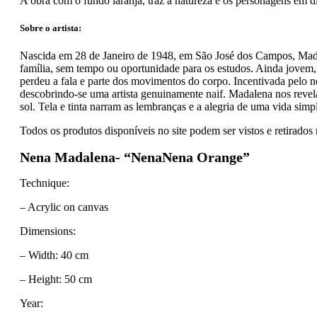
A obra com o fundo laranja, traz a natureza e os personagens em di
Sobre o artista:
Nascida em 28 de Janeiro de 1948, em São José dos Campos, Madal
família, sem tempo ou oportunidade para os estudos. Ainda jovem
perdeu a fala e parte dos movimentos do corpo. Incentivada pelo 
descobrindo-se uma artista genuinamente naif. Madalena nos revela 
sol. Tela e tinta narram as lembranças e a alegria de uma vida simp
Todos os produtos disponíveis no site podem ser vistos e retirad
Nena Madalena- “NenaNena Orange”
Technique:
– Acrylic on canvas
Dimensions:
– Width: 40 cm
– Height: 50 cm
Year: