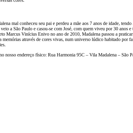
versas cores.
ena mal conheceu seu pai e perdeu a mãe aos 7 anos de idade, tendo a
, veio a São Paulo e casou-se com José, com quem viveu por 30 anos e
neto Marcus Vinícius Enivo no ano de 2010, Madalena passou a praticar 
memórias através de cores vivas, num universo lúdico habitado por famí
les.
os no nosso endereço físico: Rua Harmonia 95C – Vila Madalena – São P