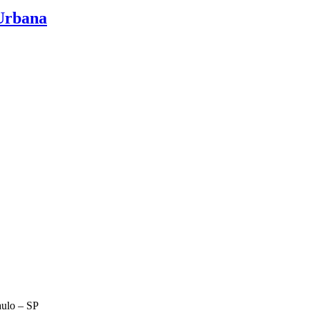
 Urbana
aulo – SP