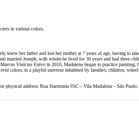
ters in various colors.
y knew her father and lost her mother at 7 years of age, having to ta
 and married Joseph, with whom he lived for 30 years and had three chi
rcus Vinícius Enivo in 2010, Madalena began to practice painting, her
vid colors, in a playful universe inhabited by families, children, whee
t our physical address: Rua Harmonia 95C – Vila Madalena – São Paulo.