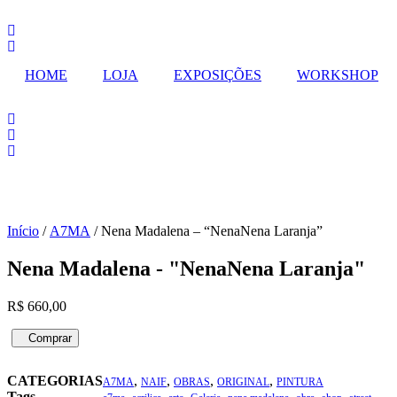
Pular
para
o
conteúdo
HOME
LOJA
EXPOSIÇÕES
WORKSHOP
Início
/
A7MA
/ Nena Madalena – “NenaNena Laranja”
Nena Madalena - "NenaNena Laranja"
R$
660,00
Nena
Comprar
Madalena
Compra pelo WhatsApp
-
CATEGORIAS
,
,
,
,
"NenaNena
A7MA
NAIF
OBRAS
ORIGINAL
PINTURA
Tags
,
,
,
,
,
,
,