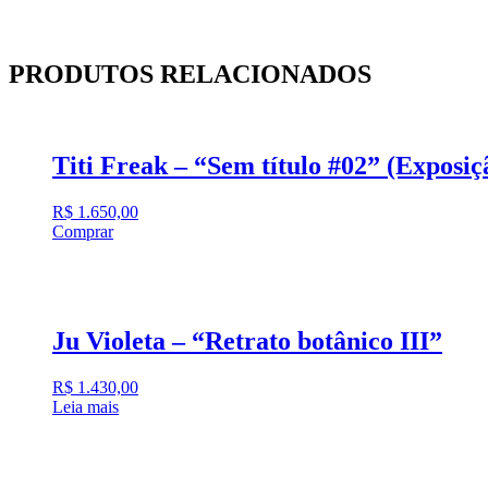
PRODUTOS RELACIONADOS
Titi Freak – “Sem título #02” (Exposi
R$
1.650,00
Comprar
Ju Violeta – “Retrato botânico III”
R$
1.430,00
Leia mais