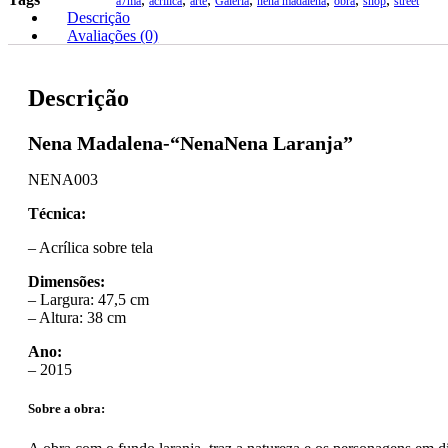
Laranja"
a7ma
acrilica
arte
Galeria
nena madalena
obra
shop
street
Descrição
quantidade
Avaliações (0)
Descrição
Nena Madalena-“NenaNena Laranja”
NENA003
Técnica:
– Acrílica sobre tela
Dimensões:
– Largura: 47,5 cm
– Altura: 38 cm
Ano:
– 2015
Sobre a obra: