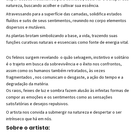
natureza, buscando acolher e cultivar sua essência.
Atravessando para a superfície das camadas, solidifica estados
fluídos e sutis de seus sentimentos, reunindo no corpo elementos
dispersos e mutáveis.
As plantas brotam simboli
z
ando a base, a vida, tra
zendo suas
funções curativas naturais e essenciais como fonte de energia vital.
Os felinos surgem revelando o quão selvagem, instintivo e solitário
é o trajeto em busca da sobrevivência e o êxito nos confrontos,
assim como os humanos também retratados, às vezes
fragmentados , nos comunicam o desgaste, a ação do tempo e a
degradação da matéria.
Os raios, feixes de lu
z
e sombra fa
z
em alusão às infinitas formas de
compor as emoções e os sentimentos como as sensações
satisfatórias e desejos repulsivos.
O artista nos convida a submergir na natureza
e
despertar o ser
intrínseco que há em nós.
Sobre o artista: