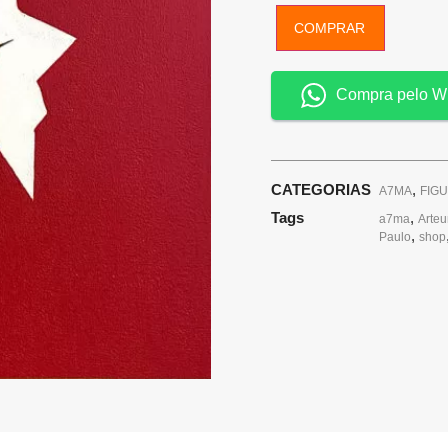
COMPRAR
Compra pelo W
CATEGORIAS
,
A7MA
FIG
Tags
,
a7ma
Arte
,
Paulo
shop