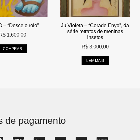
 – “Desce o rolo”
Ju Violeta – “Corade Enyo”, da
série retratos de meninas
R$
1.600,00
insetos
R$
3.000,00
COMPRAR
LEIA MAIS
s de pagamento