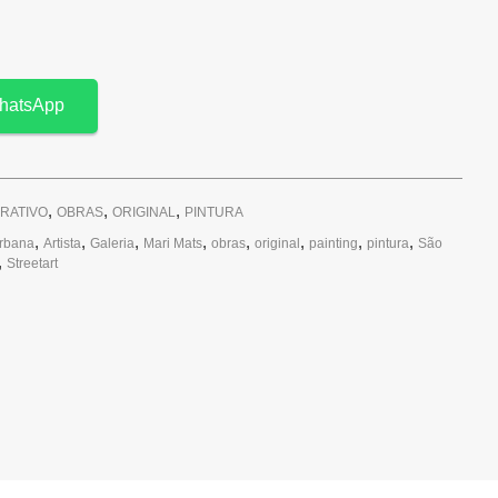
hatsApp
,
,
,
URATIVO
OBRAS
ORIGINAL
PINTURA
,
,
,
,
,
,
,
,
urbana
Artista
Galeria
Mari Mats
obras
original
painting
pintura
São
,
Streetart