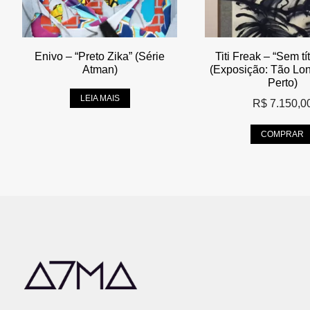
Enivo – “Preto Zika” (Série
Titi Freak – “Sem tí
Atman)
(Exposição: Tão Lo
Perto)
LEIA MAIS
R$
7.150,0
COMPRAR