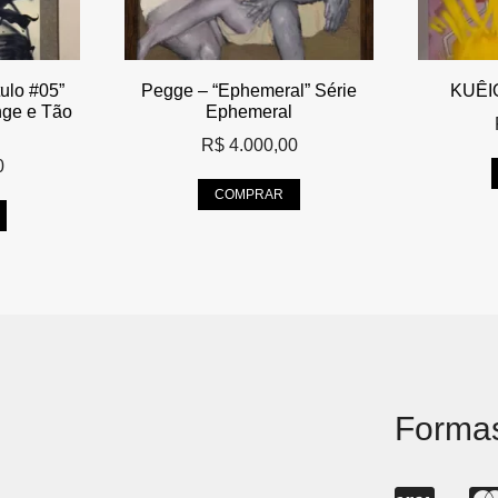
tulo #05”
Pegge – “Ephemeral” Série
KUÊIO
nge e Tão
Ephemeral
R$
4.000,00
0
COMPRAR
Forma