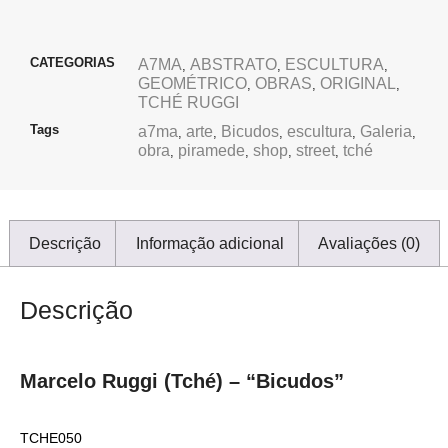
CATEGORIAS
A7MA
ABSTRATO
ESCULTURA
,
,
,
GEOMÉTRICO
OBRAS
ORIGINAL
,
,
,
TCHÉ RUGGI
Tags
a7ma
arte
Bicudos
escultura
Galeria
,
,
,
,
,
obra
piramede
shop
street
tché
,
,
,
,
Descrição
Informação adicional
Avaliações (0)
Descrição
Marcelo Ruggi (Tché) – “Bicudos”
TCHE050