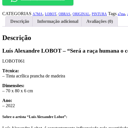
a
raça
CATEGORIAS
,
,
,
,
Tags
,
humana
A7MA
LOBOT
OBRAS
ORIGINAL
PINTURA
a7ma
o
Descrição
Informação adicional
Avaliações (0)
centro
do
triângulo?"
Descrição
quantidade
Luís Alexandre LOBOT – “Será a raça humana o ce
LOBOT061
Técnica:
– Tinta acrílica prancha de madeira
Dimensões:
– 70 x 80 x 6 cm
Ano:
– 2022
Sobre o artista
“
Luís Alexandre Lobot”: