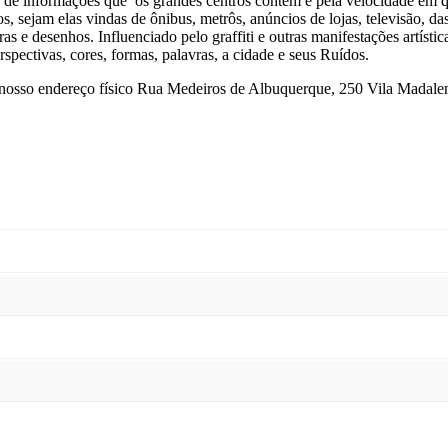
 de informações que os grandes centros contem e pela velocidade em q
sejam elas vindas de ônibus, metrôs, anúncios de lojas, televisão, das 
 e desenhos. Influenciado pelo graffiti e outras manifestações artística
rspectivas, cores, formas, palavras, a cidade e seus Ruídos.
no nosso endereço físico Rua Medeiros de Albuquerque, 250 Vila Madale