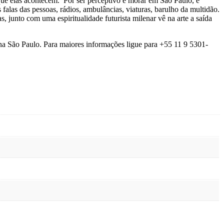
ue elas acontecem. Por ser perceptivo e morar em São Paulo, é
falas das pessoas, rádios, ambulâncias, viaturas, barulho da multidão.
s, junto com uma espiritualidade futurista milenar vê na arte a saída
na São Paulo. Para maiores informações ligue para +55 11 9 5301-