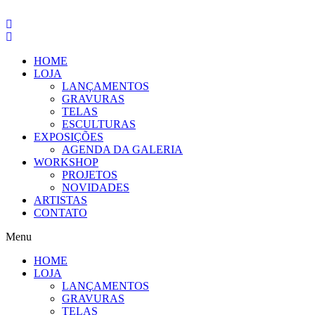
Pular
para
o
conteúdo
HOME
LOJA
LANÇAMENTOS
GRAVURAS
TELAS
ESCULTURAS
EXPOSIÇÕES
AGENDA DA GALERIA
WORKSHOP
PROJETOS
NOVIDADES
ARTISTAS
CONTATO
Menu
HOME
LOJA
LANÇAMENTOS
GRAVURAS
TELAS