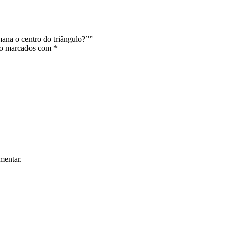
ana o centro do triângulo?””
ão marcados com
*
mentar.