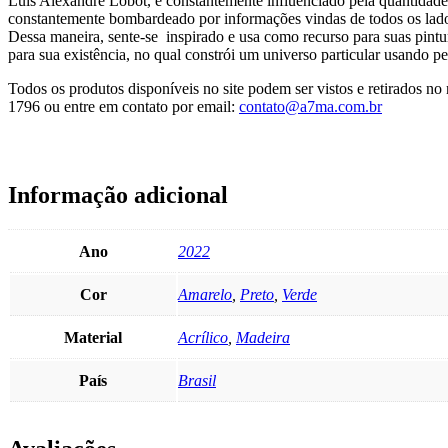
Luís Alexandre Lobot, é constantemente influenciado pela quantidade
constantemente bombardeado por informações vindas de todos os lados, 
Dessa maneira, sente-se inspirado e usa como recurso para suas pinturas
para sua existência, no qual constrói um universo particular usando pe
Todos os produtos disponíveis no site podem ser vistos e retirados 
1796 ou entre em contato por email:
contato@a7ma.com.br
Informação adicional
Ano
2022
Cor
Amarelo
,
Preto
,
Verde
Material
Acrílico
,
Madeira
País
Brasil