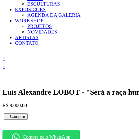
ESCULTURAS
EXPOSIÇÕES
AGENDA DA GALERIA
WORKSHOP
PROJETOS
NOVIDADES
ARTISTAS
CONTATO
Luís Alexandre LOBOT - "Será a raça hum
R$
8.000,00
Luís
Comprar
Alexandre
LOBOT
-
Compra pelo WhatsApp
"Será