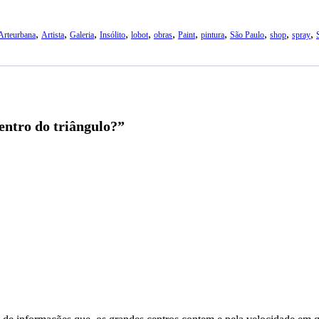
,
,
,
,
,
,
,
,
,
,
,
Arteurbana
Artista
Galeria
Insólito
lobot
obras
Paint
pintura
São Paulo
shop
spray
ntro do triângulo?”