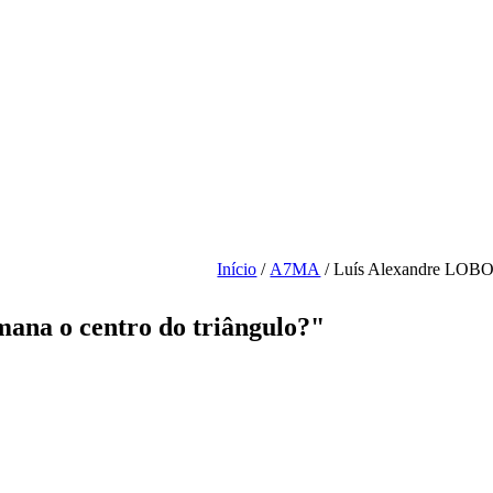
Início
/
A7MA
/ Luís Alexandre LOBOT
ana o centro do triângulo?"