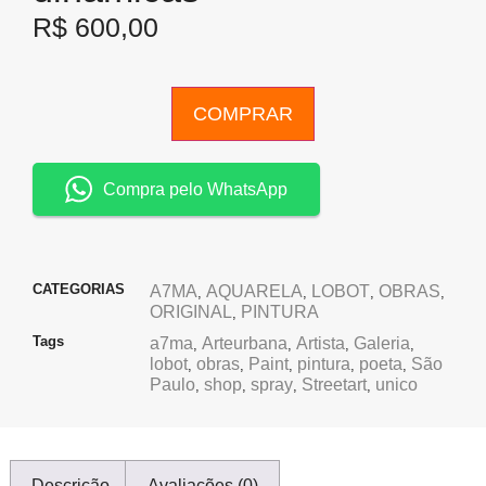
R$
600,00
COMPRAR
Compra pelo WhatsApp
CATEGORIAS
A7MA
AQUARELA
LOBOT
OBRAS
,
,
,
,
ORIGINAL
PINTURA
,
Tags
a7ma
Arteurbana
Artista
Galeria
,
,
,
,
lobot
obras
Paint
pintura
poeta
São
,
,
,
,
,
Paulo
shop
spray
Streetart
unico
,
,
,
,
Descrição
Avaliações (0)