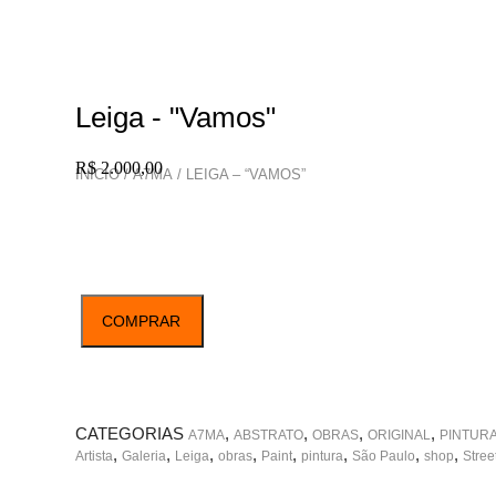
Leiga - "Vamos"
R$
2.000,00
INÍCIO
/
A7MA
/ LEIGA – “VAMOS”
Leiga
COMPRAR
-
"Vamos"
quantidade
Compra pelo WhatsApp
CATEGORIAS
,
,
,
,
A7MA
ABSTRATO
OBRAS
ORIGINAL
PINTUR
,
,
,
,
,
,
,
,
Artista
Galeria
Leiga
obras
Paint
pintura
São Paulo
shop
Stree