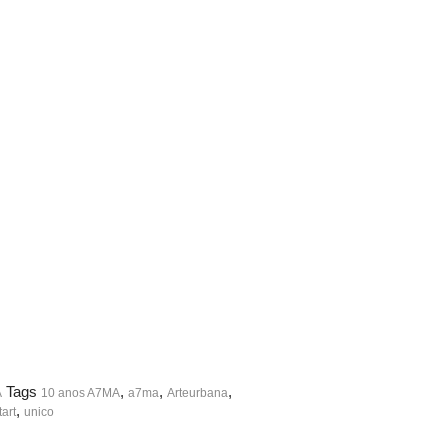
Tags
,
,
,
A
10 anos A7MA
a7ma
Arteurbana
,
tart
unico