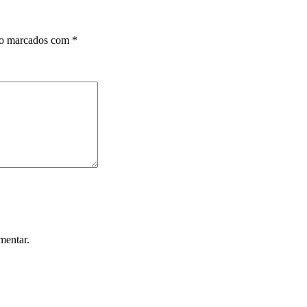
ão marcados com
*
mentar.