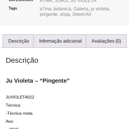
A7MA
JÓIAS
JU VIOLETA
,
,
Tags
a7ma
botanica
Galeria
ju violeta
,
,
,
,
pingente
shop
Street Art
,
,
Descrição
Informação adicional
Avaliações (0)
Descrição
Ju Violeta – “Pingente”
JUVIOLETA022
Técnica:
-Técnica mista
Ano: