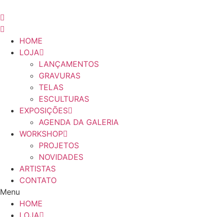
Pular
para
o
conteúdo
HOME
LOJA
LANÇAMENTOS
GRAVURAS
TELAS
ESCULTURAS
EXPOSIÇÕES
AGENDA DA GALERIA
WORKSHOP
PROJETOS
NOVIDADES
ARTISTAS
CONTATO
Menu
HOME
LOJA