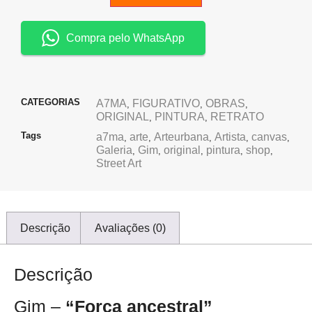
Compra pelo WhatsApp
CATEGORIAS
A7MA
FIGURATIVO
OBRAS
,
,
,
ORIGINAL
PINTURA
RETRATO
,
,
Tags
a7ma
arte
Arteurbana
Artista
canvas
,
,
,
,
,
Galeria
Gim
original
pintura
shop
,
,
,
,
,
Street Art
Descrição
Avaliações (0)
Descrição
Gim –
“Força ancestral”