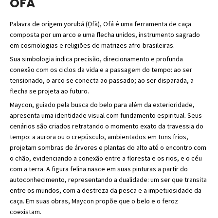
OFÁ
Palavra de origem yorubá (Ọfà), Ofá é uma ferramenta de caça
composta por um arco e uma flecha unidos, instrumento sagrado
em cosmologias e religiões de matrizes afro-brasileiras.
Sua simbologia indica precisão, direcionamento e profunda
conexão com os ciclos da vida e a passagem do tempo: ao ser
tensionado, o arco se conecta ao passado; ao ser disparada, a
flecha se projeta ao futuro.
Maycon, guiado pela busca do belo para além da exterioridade,
apresenta uma identidade visual com fundamento espiritual. Seus
cenários são criados retratando o momento exato da travessia do
tempo: a aurora ou o crepúsculo, ambientados em tons frios,
projetam sombras de árvores e plantas do alto até o encontro com
o chão, evidenciando a conexão entre a floresta e os rios, e o céu
com a terra. A figura felina nasce em suas pinturas a partir do
autoconhecimento, representando a dualidade: um ser que transita
entre os mundos, com a destreza da pesca e a impetuosidade da
caça. Em suas obras, Maycon propõe que o belo e o feroz
coexistam.