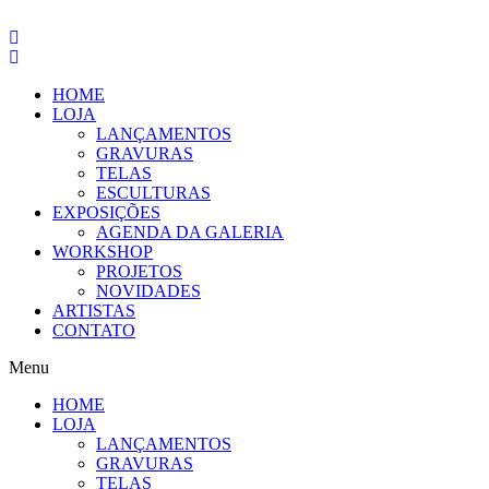
Pular
para
o
conteúdo
HOME
LOJA
LANÇAMENTOS
GRAVURAS
TELAS
ESCULTURAS
EXPOSIÇÕES
AGENDA DA GALERIA
WORKSHOP
PROJETOS
NOVIDADES
ARTISTAS
CONTATO
Menu
HOME
LOJA
LANÇAMENTOS
GRAVURAS
TELAS