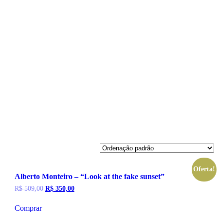
Oferta!
Alberto Monteiro – “Look at the fake sunset”
O
O
R$
509,00
R$
350,00
preço
preço
original
atual
Comprar
era:
é: