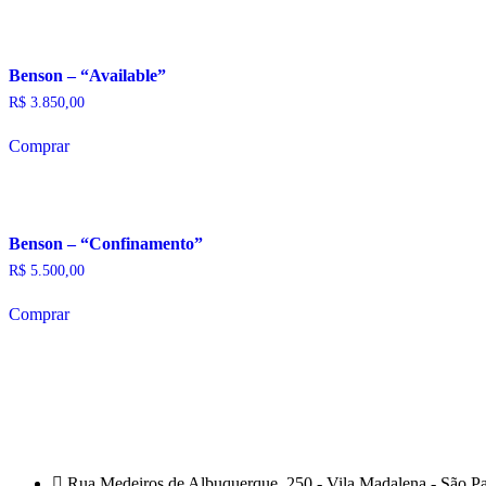
R$ 400,00.
R$ 396,00.
Benson – “Available”
R$
3.850,00
Comprar
Benson – “Confinamento”
R$
5.500,00
Comprar
Rua Medeiros de Albuquerque, 250 - Vila Madalena - São P