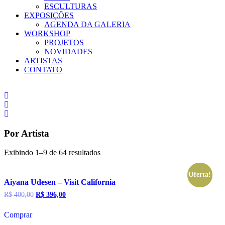
ESCULTURAS
EXPOSIÇÕES
AGENDA DA GALERIA
WORKSHOP
PROJETOS
NOVIDADES
ARTISTAS
CONTATO
Por Artista
Exibindo 1–9 de 64 resultados
Oferta!
Aiyana Udesen – Visit California
O
O
R$
400,00
R$
396,00
preço
preço
original
atual
Comprar
era:
é: