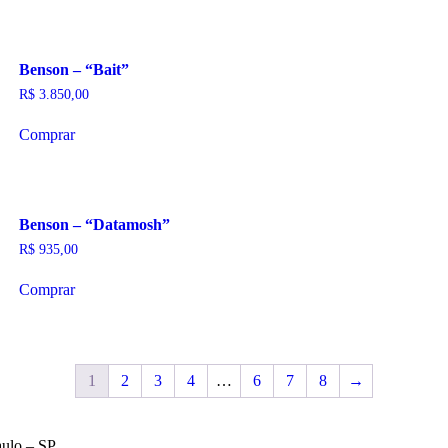
Benson – “Bait”
R$
3.850,00
Comprar
Benson – “Datamosh”
R$
935,00
Comprar
1
2
3
4
…
6
7
8
→
aulo – SP