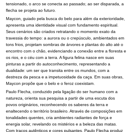
tensionado, o arco se conecta ao passado; ao ser disparada, a
flecha se projeta ao futuro.
Maycon, guiado pela busca do belo para além da exterioridade,
apresenta uma identidade visual com fundamento espiritual.
Seus cenários são criados retratando o momento exato da
travessia do tempo: a aurora ou o crepúsculo, ambientados em
tons frios, projetam sombras de árvores e plantas do alto até o
encontro com o chão, evidenciando a conexão entre a floresta e
os rios, e o céu com a terra. A figura felina nasce em suas
pinturas a partir do autoconhecimento, representando a
dualidade: um ser que transita entre os mundos, com a
destreza da pesca e a impetuosidade da caça. Em suas obras,
Maycon propõe que o belo e o feroz coexistam.
Paulo Flecha, conduzido pela ligação do ser humano com a
natureza, orienta sua pesquisa a partir de uma escuta dos
povos originários, reconhecendo os saberes da terra e
enaltecendo o território brasileiro. Através de composições em
tonalidades quentes, cria ambientes radiantes de força e
energia solar, revelando os mistérios e a beleza das matas.
Com traços autênticos e cores pulsantes, Paulo Flecha produz