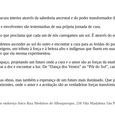
cura interior através da sabedoria ancestral e do poder transformador 
e envolventes são testemunhas de sua própria jornada de cura.
go que proclama que cada um de nós carregamos um sol. É através do r
odemos ascender ao sol do outro e encontrar a cura para as feridas do pa
s origens, um tributo à força e à beleza afro e indígenas que fluem em
ção que ela mesma experimentou.
 espaço, projetando um futuro onde a cura e o amor são as forças da mu
rar a dor e encontrar a luz. De “Dança dos Ventos” ao “Pôr do Sol”, 
s obras, mas também a esperança de um futuro mais iluminado. Que pos
izontes, onde o amor e a aceitação são as verdadeiras forças transform
osso endereço físico Rua Medeiros de Albuquerque, 250 Vila Madalena São 