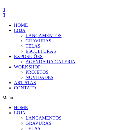
Pular
para
o
conteúdo
HOME
LOJA
LANÇAMENTOS
GRAVURAS
TELAS
ESCULTURAS
EXPOSIÇÕES
AGENDA DA GALERIA
WORKSHOP
PROJETOS
NOVIDADES
ARTISTAS
CONTATO
Menu
HOME
LOJA
LANÇAMENTOS
GRAVURAS
TELAS