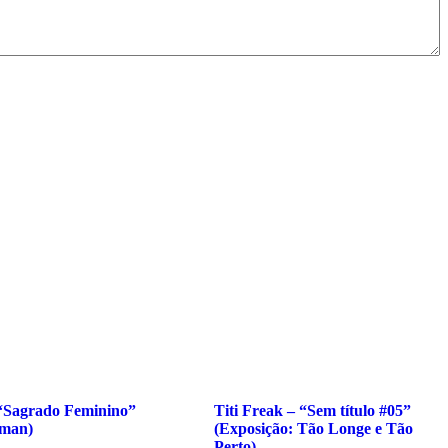
“Sagrado Feminino”
Titi Freak – “Sem título #05”
tman)
(Exposição: Tão Longe e Tão
Perto)