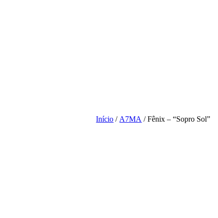
Início
/
A7MA
/ Fênix – “Sopro Sol”