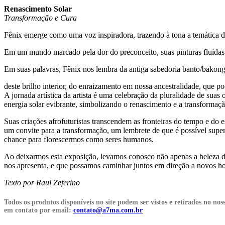
Renascimento Solar
Transformação e Cura
Fênix emerge como uma voz inspiradora, trazendo à tona a temática da
Em um mundo marcado pela dor do preconceito, suas pinturas fluídas 
Em suas palavras, Fênix nos lembra da antiga sabedoria banto/bakon
deste brilho interior, do enraizamento em nossa ancestralidade, que p
A jornada artística da artista é uma celebração da pluralidade de sua
energia solar evibrante, simbolizando o renascimento e a transforma
Suas criações afrofuturistas transcendem as fronteiras do tempo e do
um convite para a transformação, um lembrete de que é possível supe
chance para florescermos como seres humanos.
Ao deixarmos esta exposição, levamos conosco não apenas a beleza da
nos apresenta, e que possamos caminhar juntos em direção a novos hor
Texto por Raul Zeferino
Todos os produtos disponíveis no site podem ser vistos e retirados no n
em contato por email:
contato@a7ma.com.br