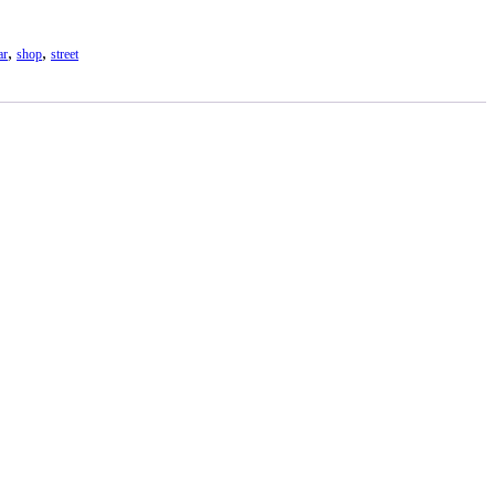
,
,
ar
shop
street