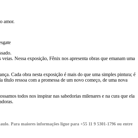
do amor.
esgate
ssado.
 suas veias. Nessa exposição, Fênix nos apresenta obras que emanam uma
dança. Cada obra nesta exposição é mais do que uma simples pintura; é
cada título ressoa com a promessa de um novo começo, de uma nova
samos todos nos inspirar nas sabedorias milenares e na cura que ela
adoras.
Paulo. Para maiores informações ligue para +55 11 9 5301-1796 ou entre