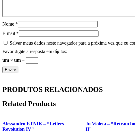
Nome
*
E-mail
*
Salvar meus dados neste navegador para a próxima vez que eu co
Favor digite a resposta em dígitos:
um × um =
PRODUTOS RELACIONADOS
Related Products
Alessandro ETNIK – “Letters
Ju Violeta – “Retrato b
Revolution IV”
II”