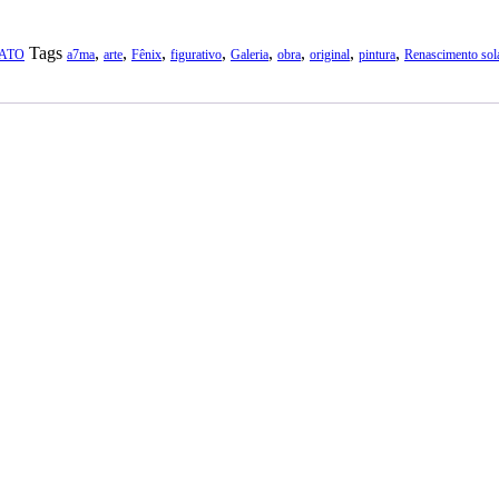
Tags
,
,
,
,
,
,
,
,
ATO
a7ma
arte
Fênix
figurativo
Galeria
obra
original
pintura
Renascimento sol