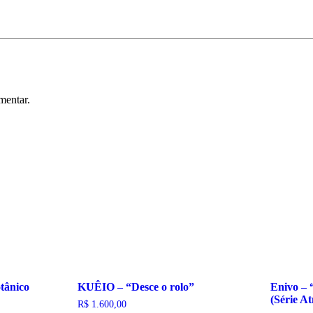
mentar.
otânico
KUÊIO – “Desce o rolo”
Enivo – 
(Série A
R$
1.600,00