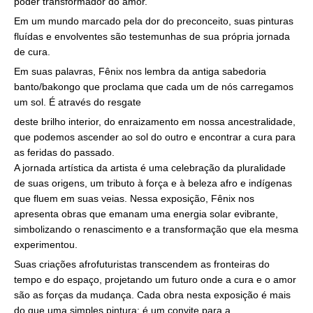
poder transformador do amor.
Em um mundo marcado pela dor do preconceito, suas pinturas
fluídas e envolventes são testemunhas de sua própria jornada
de cura.
Em suas palavras, Fênix nos lembra da antiga sabedoria
banto/bakongo que proclama que cada um de nós carregamos
um sol. É através do resgate
deste brilho interior, do enraizamento em nossa ancestralidade,
que podemos ascender ao sol do outro e encontrar a cura para
as feridas do passado.
A jornada artística da artista é uma celebração da pluralidade
de suas origens, um tributo à força e à beleza afro e indígenas
que fluem em suas veias. Nessa exposição, Fênix nos
apresenta obras que emanam uma energia solar evibrante,
simbolizando o renascimento e a transformação que ela mesma
experimentou.
Suas criações afrofuturistas transcendem as fronteiras do
tempo e do espaço, projetando um futuro onde a cura e o amor
são as forças da mudança. Cada obra nesta exposição é mais
do que uma simples pintura; é um convite para a