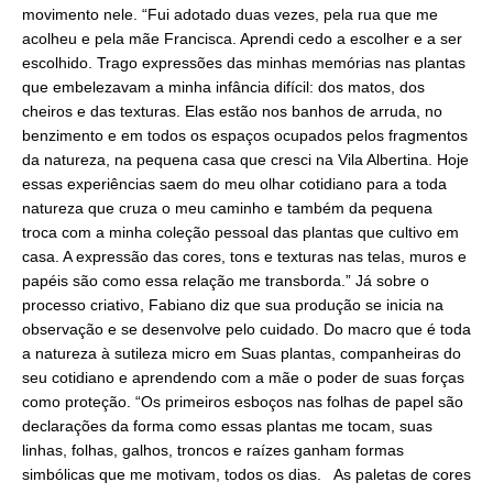
movimento nele. “Fui adotado duas vezes, pela rua que me
acolheu e pela mãe Francisca. Aprendi cedo a escolher e a ser
escolhido. Trago expressões das minhas memórias nas plantas
que embelezavam a minha infância difícil: dos matos, dos
cheiros e das texturas. Elas estão nos banhos de arruda, no
benzimento e em todos os espaços ocupados pelos fragmentos
da natureza, na pequena casa que cresci na Vila Albertina. Hoje
essas experiências saem do meu olhar cotidiano para a toda
natureza que cruza o meu caminho e também da pequena
troca com a minha coleção pessoal das plantas que cultivo em
casa. A expressão das cores, tons e texturas nas telas, muros e
papéis são como essa relação me transborda.” Já sobre o
processo criativo, Fabiano diz que sua produção se inicia na
observação e se desenvolve pelo cuidado. Do macro que é toda
a natureza à sutileza micro em Suas plantas, companheiras do
seu cotidiano e aprendendo com a mãe o poder de suas forças
como proteção. “Os primeiros esboços nas folhas de papel são
declarações da forma como essas plantas me tocam, suas
linhas, folhas, galhos, troncos e raízes ganham formas
simbólicas que me motivam, todos os dias. As paletas de cores