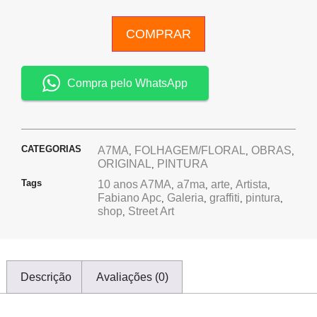
COMPRAR
Compra pelo WhatsApp
CATEGORIAS
A7MA
FOLHAGEM/FLORAL
OBRAS
,
,
,
ORIGINAL
PINTURA
,
Tags
10 anos A7MA
a7ma
arte
Artista
,
,
,
,
Fabiano Apc
Galeria
graffiti
pintura
,
,
,
,
shop
Street Art
,
Descrição
Avaliações (0)