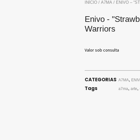
INÍCIO
/
A7MA
/ ENIVO – “
Enivo - "Strawb
Warriors
Valor sob consulta
CATEGORIAS
,
A7MA
ENI
Tags
,
,
a7ma
arte