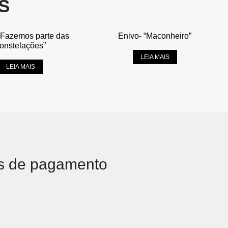
S
“Fazemos parte das
Enivo- “Maconheiro”
onstelações”
LEIA MAIS
LEIA MAIS
s de pagamento