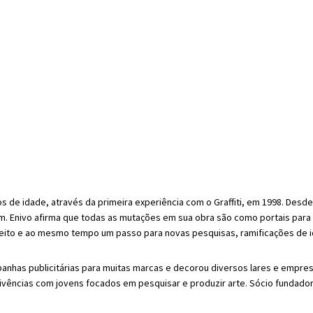
os de idade, através da primeira experiência com o Graffiti, em 1998. Desd
 Enivo afirma que todas as mutações em sua obra são como portais para o
oi feito e ao mesmo tempo um passo para novas pesquisas, ramificações de
campanhas publicitárias para muitas marcas e decorou diversos lares e empr
ivências com jovens focados em pesquisar e produzir arte. Sócio fundador