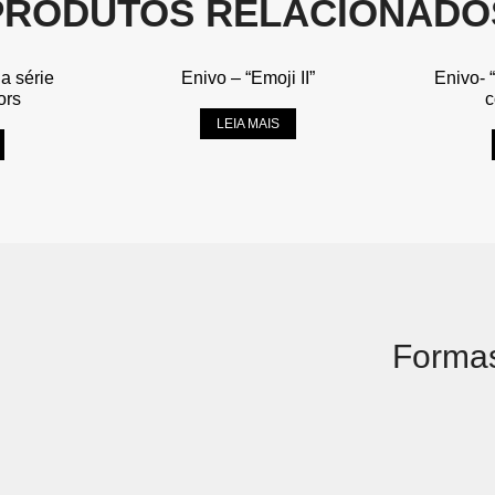
PRODUTOS RELACIONADO
da série
Enivo – “Emoji II”
Enivo- 
ors
c
LEIA MAIS
Forma