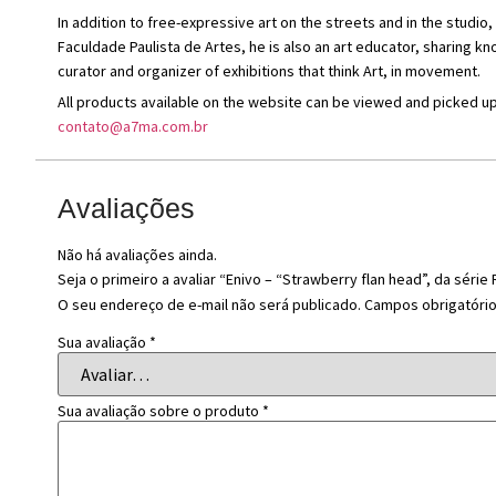
In addition to free-expressive art on the streets and in the stud
Faculdade Paulista de Artes, he is also an art educator, sharing
curator and organizer of exhibitions that think Art, in movement.
All products available on the website can be viewed and picked up
contato@a7ma.com.br
Avaliações
Não há avaliações ainda.
Seja o primeiro a avaliar “Enivo – “Strawberry flan head”, da série
O seu endereço de e-mail não será publicado.
Campos obrigatóri
Sua avaliação
*
Sua avaliação sobre o produto
*