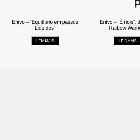
Enivo – “Equilíbrio em passos
Enivo – “É nois”, 
Líquidos”
Raibow Warri
LEIA MAIS
LEIA MAIS