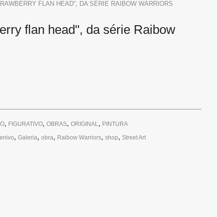
STRAWBERRY FLAN HEAD”, DA SÉRIE RAIBOW WARRIORS
erry flan head", da série Raibow
,
,
,
,
VO
FIGURATIVO
OBRAS
ORIGINAL
PINTURA
,
,
,
,
,
enivo
Galeria
obra
Raibow Warriors
shop
Street Art