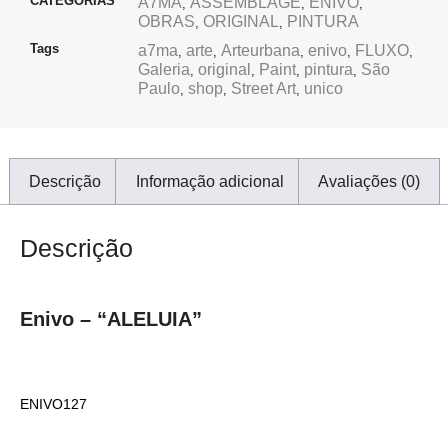
CATEGORIAS
A7MA
ASSEMBLAGE
ENIVO
,
,
,
OBRAS
ORIGINAL
PINTURA
,
,
Tags
a7ma
arte
Arteurbana
enivo
FLUXO
,
,
,
,
,
Galeria
original
Paint
pintura
São
,
,
,
,
Paulo
shop
Street Art
unico
,
,
,
Descrição
Informação adicional
Avaliações (0)
Descrição
Enivo – “ALELUIA”
ENIVO127