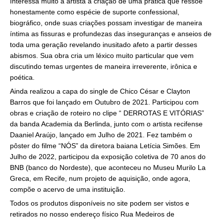
Interessa muito a artista a criação de uma prática que ressoe
honestamente como espécie de suporte confessional,
biográfico, onde suas criações possam investigar de maneira
íntima as fissuras e profundezas das inseguranças e anseios de
toda uma geração revelando inusitado afeto a partir desses
abismos. Sua obra cria um léxico muito particular que vem
discutindo temas urgentes de maneira irreverente, irônica e
poética.
Ainda realizou a capa do single de Chico César e Clayton
Barros que foi lançado em Outubro de 2021. Participou com
obras e criação de roteiro no clipe “ DERROTAS E VITÓRIAS”
da banda Academia da Berlinda, junto com o artista recifense
Daaniel Araújo, lançado em Julho de 2021. Fez também o
pôster do filme “NÓS” da diretora baiana Letícia Simões. Em
Julho de 2022, participou da exposição coletiva de 70 anos do
BNB (banco do Nordeste), que aconteceu no Museu Murilo La
Greca, em Recife, num projeto de aquisição, onde agora,
compõe o acervo de uma instituição.
Todos os produtos disponíveis no site podem ser vistos e
retirados no nosso endereço físico Rua Medeiros de