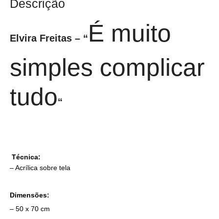
Descrição
É muito
Elvira Freitas – “
simples complicar
tudo
“
Técnica:
– Acrílica sobre tela
Dimensões:
– 50 x 70 cm