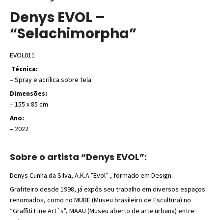
Denys EVOL –
“Selachimorpha”
EVOL011
Técnica:
– Spray e acrílica sobre tela
Dimensões:
– 155 x 85 cm
Ano:
– 2022
Sobre o artista “Denys EVOL”:
Denys Cunha da Silva, A.K.A.”Evol” , formado em Design.
Grafiteiro desde 1998, já expôs seu trabalho em diversos espaços
renomados, como no MUBE (Museu brasileiro de Escultura) no
“Graffiti Fine Art´s”, MAAU (Museu aberto de arte urbana) entre