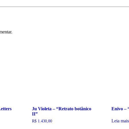
mentar.
etters
Ju Violeta – “Retrato botânico
Enivo – 
II”
Leia mais
R$
1.430,00