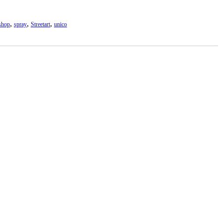
,
,
,
shop
spray
Streetart
unico