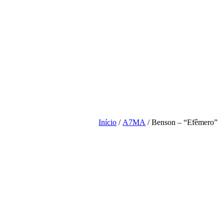
Início
/
A7MA
/ Benson – “Efêmero”