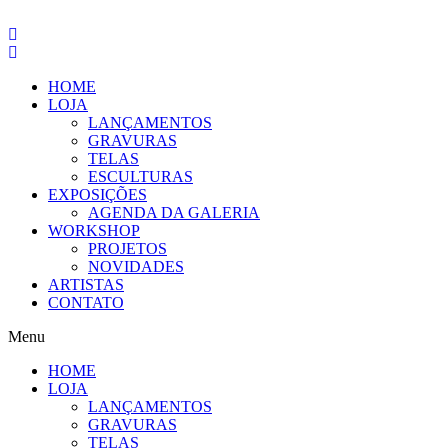
Pular
para
o
conteúdo
HOME
LOJA
LANÇAMENTOS
GRAVURAS
TELAS
ESCULTURAS
EXPOSIÇÕES
AGENDA DA GALERIA
WORKSHOP
PROJETOS
NOVIDADES
ARTISTAS
CONTATO
Menu
HOME
LOJA
LANÇAMENTOS
GRAVURAS
TELAS