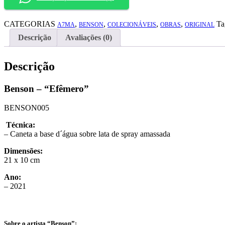
CATEGORIAS
,
,
,
,
Ta
A7MA
BENSON
COLECIONÁVEIS
OBRAS
ORIGINAL
Descrição
Avaliações (0)
Descrição
Benson – “Efêmero”
BENSON005
Técnica:
– Caneta a base d´água sobre lata de spray amassada
Dimensões:
21 x 10 cm
Ano:
– 2021
Sobre o artista “Benson”: