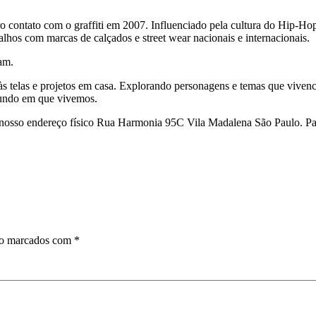
ro contato com o graffiti em 2007. Influenciado pela cultura do Hip-H
alhos com marcas de calçados e street wear nacionais e internacionais.
am.
telas e projetos em casa. Explorando personagens e temas que vivencia
 mundo em que vivemos.
no nosso endereço físico Rua Harmonia 95C Vila Madalena São Paulo. P
ão marcados com
*