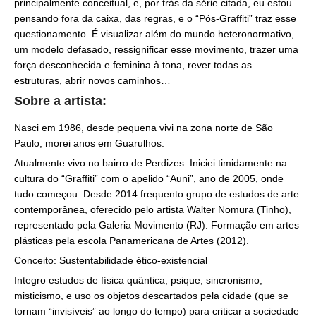
principalmente conceitual, e, por trás da série citada, eu estou
pensando fora da caixa, das regras, e o “Pós-Graffiti” traz esse
questionamento. É visualizar além do mundo heteronormativo,
um modelo defasado, ressignificar esse movimento, trazer uma
força desconhecida e feminina à tona, rever todas as
estruturas, abrir novos caminhos…
Sobre a
artista
:
Nasci em 1986, desde pequena vivi na zona norte de São
Paulo, morei anos em Guarulhos.
Atualmente vivo no bairro de Perdizes. Iniciei timidamente na
cultura do “Graffiti” com o apelido “Auni”, ano de 2005, onde
tudo começou.
Desde 2014 frequento grupo de estudos de arte
contemporânea, oferecido pelo artista Walter Nomura (Tinho),
representado pela Galeria Movimento (RJ). Formação em artes
plásticas pela escola Panamericana de Artes (2012).
Conceito: Sustentabilidade ético-existencial
Integro estudos de física quântica, psique, sincronismo,
misticismo, e uso os objetos descartados pela cidade (que se
tornam “invisíveis” ao longo do tempo) para criticar a sociedade