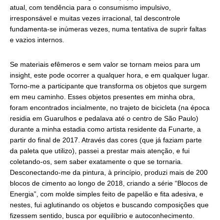
atual, com tendência para o consumismo impulsivo,
irresponsável e muitas vezes irracional, tal descontrole
fundamenta-se inúmeras vezes, numa tentativa de suprir faltas
e vazios internos.
Se materiais efêmeros e sem valor se tornam meios para um
insight, este pode ocorrer a qualquer hora, e em qualquer lugar.
Torno-me a participante que transforma os objetos que surgem
em meu caminho. Esses objetos presentes em minha obra,
foram encontrados incialmente, no trajeto de bicicleta (na época
residia em Guarulhos e pedalava até o centro de São Paulo)
durante a minha estadia como artista residente da Funarte, a
partir do final de 2017. Através das cores (que já faziam parte
da paleta que utilizo), passei a prestar mais atenção, e fui
coletando-os, sem saber exatamente o que se tornaria.
Desconectando-me da pintura, à princípio, produzi mais de 200
blocos de cimento ao longo de 2018, criando a série “Blocos de
Energia”, com molde simples feito de papelão e fita adesiva, e
nestes, fui aglutinando os objetos e buscando composições que
fizessem sentido, busca por equilíbrio e autoconhecimento.