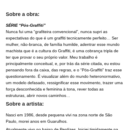
Sobre
a obra
:
SÉRIE “Pós-Graffiti”
Nunca fui uma “grafiteira convencional”, nunca supri as
expectativas do que é um graffiti tecnicamente perfeito… Ser
mulher, não-branca, de família humilde, adentrar esse mundo
machista que é a cultura do Graffiti, é uma cobrança tripla de
ter que provar o seu próprio valor. Meu trabalho é
principalmente conceitual, e, por trás da série citada, eu estou
pensando fora da caixa, das regras, e o “Pós-Graffiti” traz esse
questionamento. É visualizar além do mundo heteronormativo,
um modelo defasado, ressignificar esse movimento, trazer uma
força desconhecida e feminina à tona, rever todas as
estruturas, abrir novos caminhos…
Sobre a
artista
:
Nasci em 1986, desde pequena vivi na zona norte de São
Paulo, morei anos em Guarulhos.
Atualmente vivo no bairro de Perdizes. Iniciei timidamente na