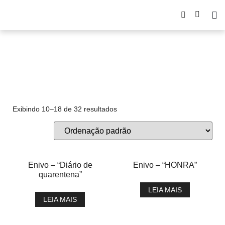
Resina
Exibindo 10–18 de 32 resultados
Enivo – “Diário de
Enivo – “HONRA”
quarentena”
LEIA MAIS
LEIA MAIS