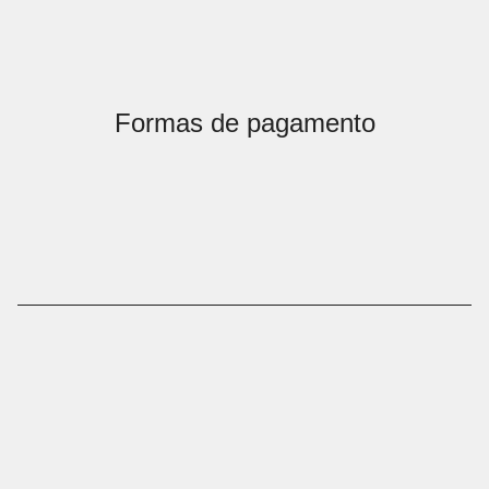
Formas de pagamento