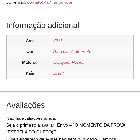
por email:
contato@a7ma.com.br
Informação adicional
Ano
2021
Cor
Amarelo
,
Azul
,
Preto
Material
Colagem
,
Resina
País
Brasil
Avaliações
Não há avaliações ainda.
Seja o primeiro a avaliar “Enivo – “O MOMENTO DA PROVA
(ESTRELA DO GUETO)””
O seu endereço de e-mail não será publicado.
Campos