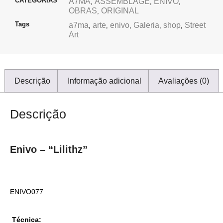
CATEGORIAS
A7MA
ASSEMBLAGE
ENIVO
,
,
,
OBRAS
ORIGINAL
,
Tags
a7ma
arte
enivo
Galeria
shop
Street
,
,
,
,
,
Art
Descrição
Informação adicional
Avaliações (0)
Descrição
Enivo – “Lilithz”
ENIVO077
Técnica: