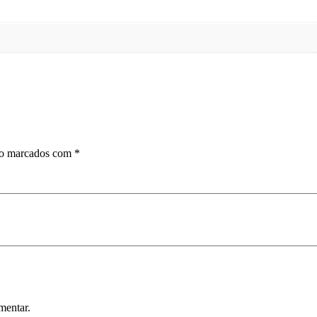
ão marcados com
*
mentar.