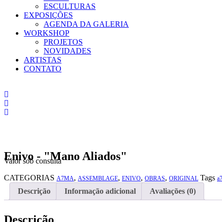
ESCULTURAS
EXPOSIÇÕES
AGENDA DA GALERIA
WORKSHOP
PROJETOS
NOVIDADES
ARTISTAS
CONTATO
Enivo - "Mano Aliados"
Valor sob consulta
CATEGORIAS
,
,
,
,
Tags
A7MA
ASSEMBLAGE
ENIVO
OBRAS
ORIGINAL
a
Descrição
Informação adicional
Avaliações (0)
Descrição