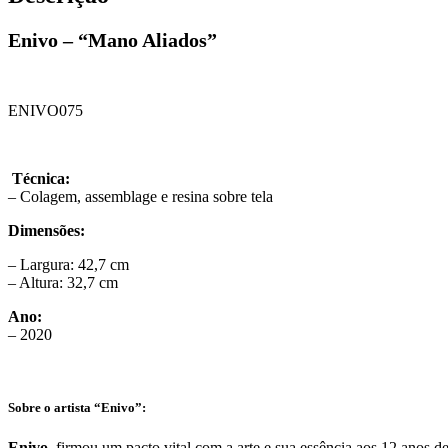
Enivo – “Mano Aliados”
ENIVO075
Técnica:
– Colagem, assemblage e resina sobre tela
Dimensões:
– Largura: 42,7 cm
– Altura: 32,7 cm
Ano:
– 2020
Sobre o artista “Enivo”:
Enivo,
firmou um pacto vital com a arte e sua essência aos 12 anos de