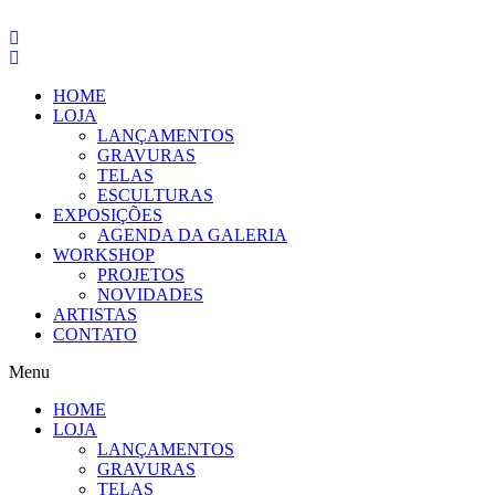
Pular
para
o
conteúdo
HOME
LOJA
LANÇAMENTOS
GRAVURAS
TELAS
ESCULTURAS
EXPOSIÇÕES
AGENDA DA GALERIA
WORKSHOP
PROJETOS
NOVIDADES
ARTISTAS
CONTATO
Menu
HOME
LOJA
LANÇAMENTOS
GRAVURAS
TELAS