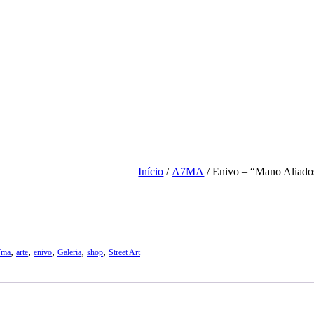
Início
/
A7MA
/ Enivo – “Mano Aliado
,
,
,
,
,
7ma
arte
enivo
Galeria
shop
Street Art