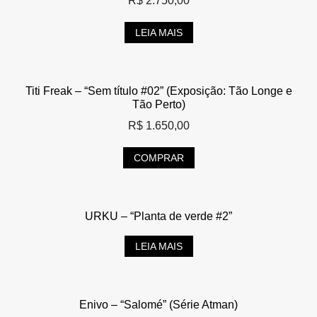
R$
2.750,00
LEIA MAIS
Titi Freak – “Sem título #02” (Exposição: Tão Longe e
Tão Perto)
R$
1.650,00
COMPRAR
URKU – “Planta de verde #2”
LEIA MAIS
Enivo – “Salomé” (Série Atman)