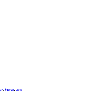
,
,
ray
Streetart
unico