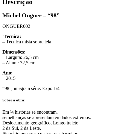
Descrição
Michel Onguer – “98”
ONGUER002
Técnica:
– Técnica mista sobre tela
Dimensões:
– Largura: 26,5 cm
– Altura: 32,5 cm
Ano:
– 2015
“98”, integra a série: Expo 1/4
Sobre a obra:
Em ¼ histórias se encontram,
semelhanças se apresentam em lados extremos.
Deslocamento geográfico, Longo trajeto.
2 da Sul, 2 da Leste,
Itinerário que cruza e atravessa barreiras