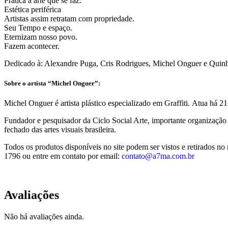
Prática à arte que se faz.
Estética periférica
Artistas assim retratam com propriedade.
Seu Tempo e espaço.
Eternizam nosso povo.
Fazem acontecer.
Dedicado à: Alexandre Puga, Cris Rodrigues, Michel Onguer e Quin
Sobre o artista “Michel Onguer”:
Michel Onguer é artista plástico especializado em Graffiti. Atua há
Fundador e pesquisador da Ciclo Social Arte, importante organização 
fechado das artes visuais brasileira.
Todos os produtos disponíveis no site podem ser vistos e retirados 
1796 ou entre em contato por email:
contato@a7ma.com.br
Avaliações
Não há avaliações ainda.