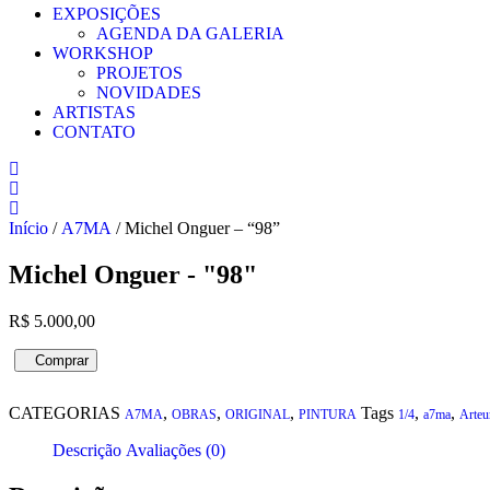
EXPOSIÇÕES
AGENDA DA GALERIA
WORKSHOP
PROJETOS
NOVIDADES
ARTISTAS
CONTATO
Início
/
A7MA
/ Michel Onguer – “98”
Michel Onguer - "98"
R$
5.000,00
Michel
Comprar
Onguer
Compra pelo WhatsApp
-
CATEGORIAS
,
,
,
Tags
,
,
"98"
A7MA
OBRAS
ORIGINAL
PINTURA
1/4
a7ma
Arteu
quantidade
Descrição
Avaliações (0)