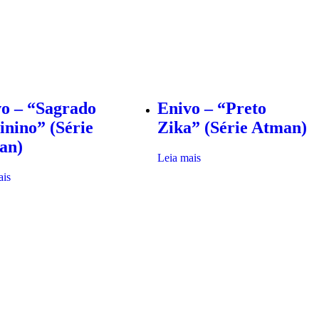
o – “Sagrado
Enivo – “Preto
nino” (Série
Zika” (Série Atman)
an)
Leia mais
ais