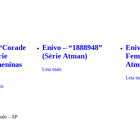
 “Corade
Enivo – “1888948”
Eniv
rie
(Série Atman)
Femi
meninas
Atm
Leia mais
Leia m
is
aulo – SP