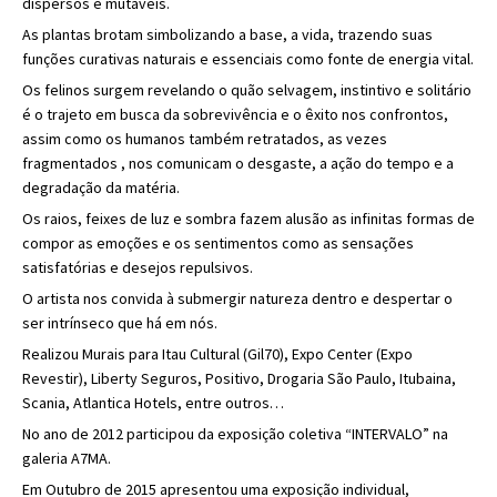
dispersos e mutáveis.
As plantas brotam simbolizando a base, a vida, trazendo suas
funções curativas naturais e essenciais como fonte de energia vital.
Os felinos surgem revelando o quão selvagem, instintivo e solitário
é o trajeto em busca da sobrevivência e o êxito nos confrontos,
assim como os humanos também retratados, as vezes
fragmentados , nos comunicam o desgaste, a ação do tempo e a
degradação da matéria.
Os raios, feixes de luz e sombra fazem alusão as infinitas formas de
compor as emoções e os sentimentos como as sensações
satisfatórias e desejos repulsivos.
O artista nos convida à submergir natureza dentro e despertar o
ser intrínseco que há em nós.
Realizou Murais para Itau Cultural (Gil70), Expo Center (Expo
Revestir), Liberty Seguros, Positivo, Drogaria São Paulo, Itubaina,
Scania, Atlantica Hotels, entre outros…
No ano de 2012 participou da exposição coletiva “INTERVALO” na
galeria A7MA.
Em Outubro de 2015 apresentou uma exposição individual,