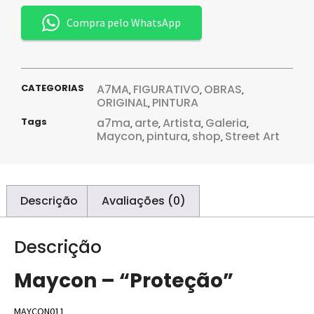
Compra pelo WhatsApp
CATEGORIAS
A7MA
FIGURATIVO
OBRAS
,
,
,
ORIGINAL
PINTURA
,
Tags
a7ma
arte
Artista
Galeria
,
,
,
,
Maycon
pintura
shop
Street Art
,
,
,
Descrição
Avaliações (0)
Descrição
Maycon – “Proteção”
MAYCON011