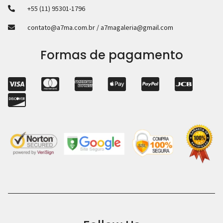
+55 (11) 95301-1796
contato@a7ma.com.br / a7magaleria@gmail.com
Formas de pagamento