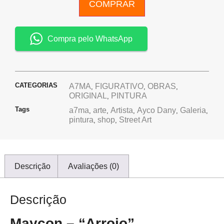
COMPRAR
Compra pelo WhatsApp
CATEGORIAS
A7MA
FIGURATIVO
OBRAS
,
,
,
ORIGINAL
PINTURA
,
Tags
a7ma
arte
Artista
Ayco Dany
Galeria
,
,
,
,
,
pintura
shop
Street Art
,
,
Descrição
Avaliações (0)
Descrição
Maycon – “Arrojo”