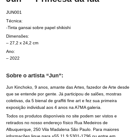
JUN001
Técnica:
-Tinta gansai sobre papel shikishi
Dimensões:
– 27,2 x 24,2 cm
Ano:
– 2022
Sobre o artista “Jun”:
Jun Kinchoko, 9 anos, amante das Artes, fazedor de Arte desde
que se entende por gente. Já participou de salões, mostras
coletivas, da 5 bienal de graffiti fine art e fez sua primeira
exposição individual aos 4 anos na A7MA galeria.
Todos os produtos disponíveis no site podem ser vistos e
retirados no nosso endereço físico Rua Medeiros de
Albuquerque, 250 Vila Madalena São Paulo. Para maiores
informações ligue para +55 11 9 5301-1796 ou entre em