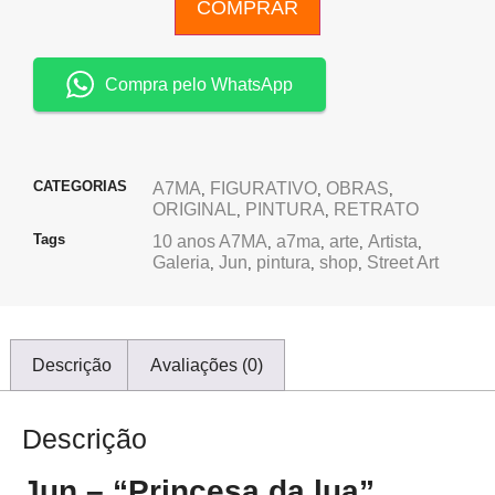
COMPRAR
Compra pelo WhatsApp
CATEGORIAS
A7MA
FIGURATIVO
OBRAS
,
,
,
ORIGINAL
PINTURA
RETRATO
,
,
Tags
10 anos A7MA
a7ma
arte
Artista
,
,
,
,
Galeria
Jun
pintura
shop
Street Art
,
,
,
,
Descrição
Avaliações (0)
Descrição
Jun – “Princesa da lua”