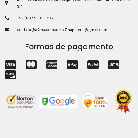
SP
+55 (11) 95301-1796
contato@a7ma.com.br / a7magaleria@gmail.com
Formas de pagamento